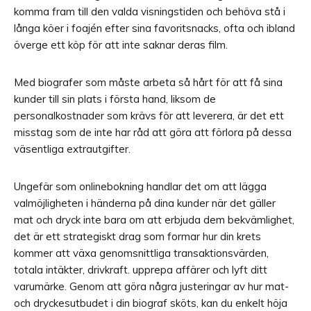
komma fram till den valda visningstiden och behöva stå i
långa köer i foajén efter sina favoritsnacks, ofta och ibland
överge ett köp för att inte saknar deras film.
Med biografer som måste arbeta så hårt för att få sina
kunder till sin plats i första hand, liksom de
personalkostnader som krävs för att leverera, är det ett
misstag som de inte har råd att göra att förlora på dessa
väsentliga extrautgifter.
Ungefär som onlinebokning handlar det om att lägga
valmöjligheten i händerna på dina kunder när det gäller
mat och dryck inte bara om att erbjuda dem bekvämlighet,
det är ett strategiskt drag som formar hur din krets
kommer att växa genomsnittliga transaktionsvärden,
totala intäkter, drivkraft. upprepa affärer och lyft ditt
varumärke. Genom att göra några justeringar av hur mat-
och dryckesutbudet i din biograf sköts, kan du enkelt höja