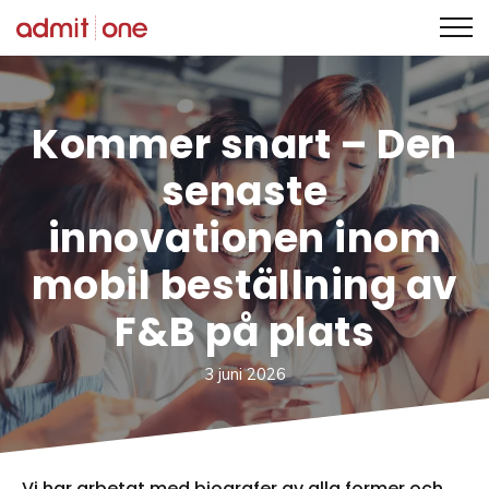
Hoppa
till
innehållet
Kommer snart
–
Den
senaste
innovationen inom
mobil beställning av
F&B på plats
3 juni 2026
Vi har arbetat med biografer av alla former och