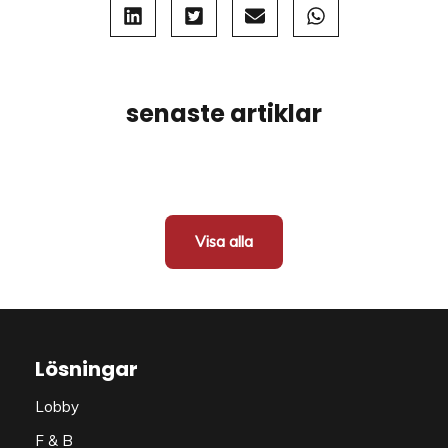
senaste artiklar
Visa alla
Lösningar
Lobby
F & B