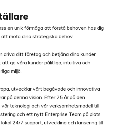
tällare
 oss en unik förmåga att förstå behoven hos dig
r att möta dina strategiska behov.
an driva ditt företag och betjäna dina kunder,
t att ge våra kunder pålitliga, intuitiva och
liga miljö.
ropa, utvecklar vårt begåvade och innovativa
rar på denna vision. Efter 25 år på den
vår teknologi och vår verksamhetsmodell till
tering och ett nytt Enterprise Team på plats
lokal 24/7 support, utveckling och lansering till