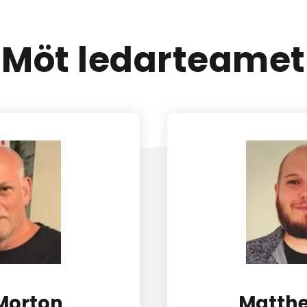
Möt ledarteamet
Morton
Matth