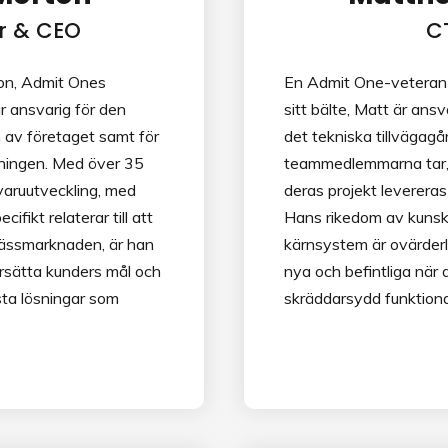
r & CEO
C
on, Admit Ones
En Admit One-veteran 
är ansvarig för den
sitt bälte, Matt är ansv
 av företaget samt för
det tekniska tillvägag
tningen. Med över 35
teammedlemmarna tar, f
varuutveckling, med
deras projekt levereras
fikt relaterar till att
Hans rikedom av kuns
mässmarknaden, är han
kärnsystem är ovärderl
ersätta kunders mål och
nya och befintliga när
usta lösningar som
skräddarsydd funktional