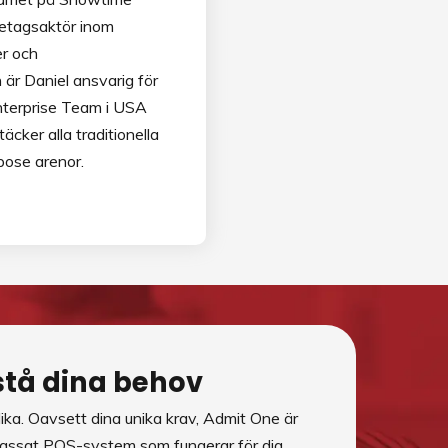
retagsaktör inom
er och
 är Daniel ansvarig för
nterprise Team i USA
äcker alla traditionella
pose arenor.
rstå dina behov
olika. Oavsett dina unika krav, Admit One är
npassat POS-system som fungerar för dig,