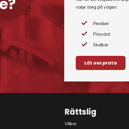
e?
varje steg på vägen.
Flexibel
Prisvärd
Skalbar
Låt oss prata
Rättslig
Villkor