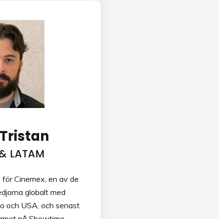
 Tristan
 & LATAM
 för Cinemex, en av de
edjorna globalt med
ko och USA, och senast
teamet på Showtime