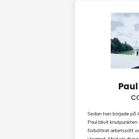
Paul
C
Sedan han började på 
Paul blivit knutpunkten
förbättrat arbetssätt o
i teamet. Med sin djup