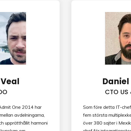
 Veal
Daniel
OO
CTO US
Admit One 2014 har
Som före detta IT-chef
 mellan avdelningarna,
fem största multiplexk
ch upprätthållit harmoni
över 380 sajter i Mexi
a kunskap om
chef för integrations