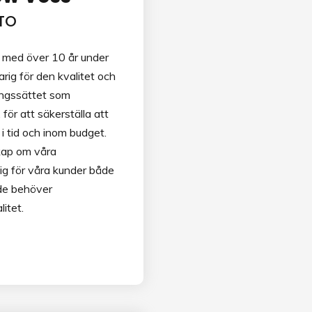
TO
med över 10 år under
arig för den kvalitet och
ångssättet som
ör att säkerställa att
 i tid och inom budget.
kap om våra
ig för våra kunder både
 de behöver
itet.