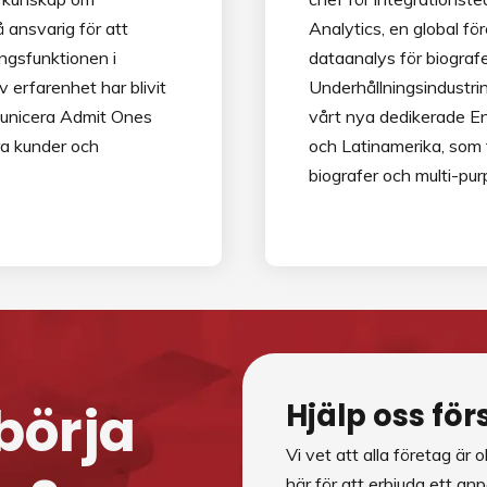
 ansvarig för att
Analytics, en global fö
ngsfunktionen i
dataanalys för biograf
v erfarenhet har blivit
Underhållningsindustrin
municera Admit Ones
vårt nya dedikerade E
ra kunder och
och Latinamerika, som t
biografer och multi-pur
börja
Hjälp oss fö
Vi vet att alla företag är 
här för att erbjuda ett a