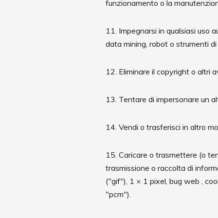
funzionamento o la manutenzione
11. Impegnarsi in qualsiasi uso au
data mining, robot o strumenti di 
12. Eliminare il copyright o altri a
13. Tentare di impersonare un alt
14. Vendi o trasferisci in altro mod
15. Caricare o trasmettere (o te
trasmissione o raccolta di informaz
("gif"), 1 × 1 pixel, bug web , co
"pcm").