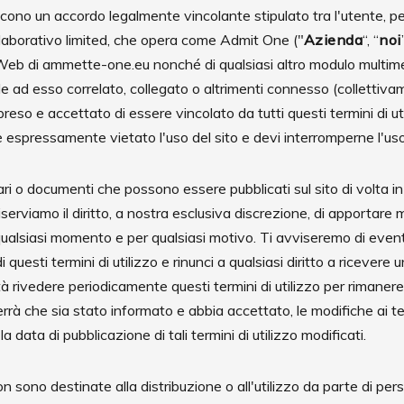
uiscono un accordo legalmente vincolante stipulato tra l'utente, 
ollaborativo limited, che opera come Admit One ("
Azienda
“, “
noi
to Web di ammette-one.eu nonché di qualsiasi altro modulo multime
ad esso correlato, collegato o altrimenti connesso (collettivame
preso e accettato di essere vincolato da tutti questi termini di u
i è espressamente vietato l'uso del sito e devi interromperne l'
ri o documenti che possono essere pubblicati sul sito di volta 
iserviamo il diritto, a nostra esclusiva discrezione, di apportare 
n qualsiasi momento e per qualsiasi motivo. Ti avviseremo di even
questi termini di utilizzo e rinunci a qualsiasi diritto a ricevere 
ità rivedere periodicamente questi termini di utilizzo per rimaner
errà che sia stato informato e abbia accettato, le modifiche ai ter
a data di pubblicazione di tali termini di utilizzo modificati.
n sono destinate alla distribuzione o all'utilizzo da parte di pers