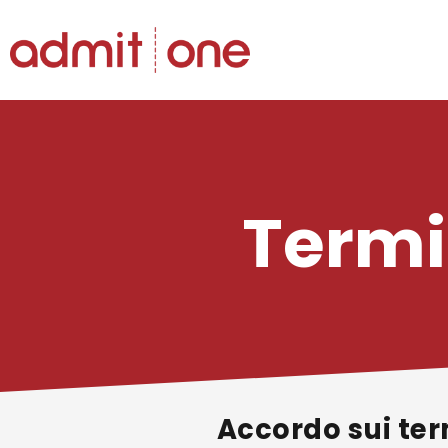
Salta
al
contenuto
Termi
Accordo sui ter