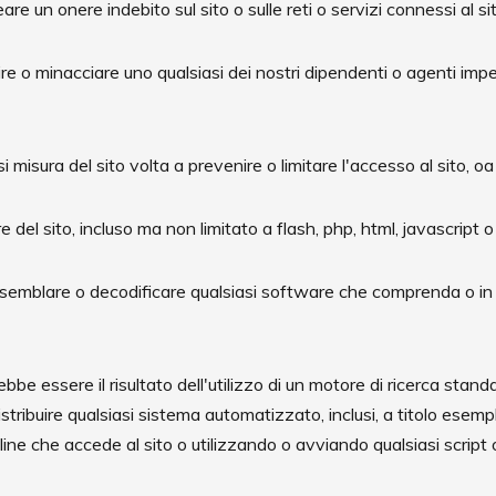
are un onere indebito sul sito o sulle reti o servizi connessi al sit
dire o minacciare uno qualsiasi dei nostri dipendenti o agenti impeg
 misura del sito volta a prevenire o limitare l'accesso al sito, oa 
 del sito, incluso ma non limitato a flash, php, html, javascript o
ssemblare o decodificare qualsiasi software che comprenda o in
be essere il risultato dell'utilizzo di un motore di ricerca stand
istribuire qualsiasi sistema automatizzato, inclusi, a titolo esempli
ffline che accede al sito o utilizzando o avviando qualsiasi scrip