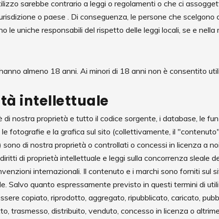
utilizzo sarebbe contrario a leggi o regolamenti o che ci assogget
giurisdizione o paese . Di conseguenza, le persone che scelgono di
o le uniche responsabili del rispetto delle leggi locali, se e nella 
e hanno almeno 18 anni. Ai minori di 18 anni non è consentito utili
età intellettuale
è di nostra proprietà e tutto il codice sorgente, i database, le funz
o, le fotografie e la grafica sul sito (collettivamente, il "contenuto"
) sono di nostra proprietà o controllati o concessi in licenza a noi
diritti di proprietà intellettuale e leggi sulla concorrenza sleale deg
nvenzioni internazionali. Il contenuto e i marchi sono forniti sul
. Salvo quanto espressamente previsto in questi termini di util
re copiato, riprodotto, aggregato, ripubblicato, caricato, pubbl
to, trasmesso, distribuito, venduto, concesso in licenza o altrime