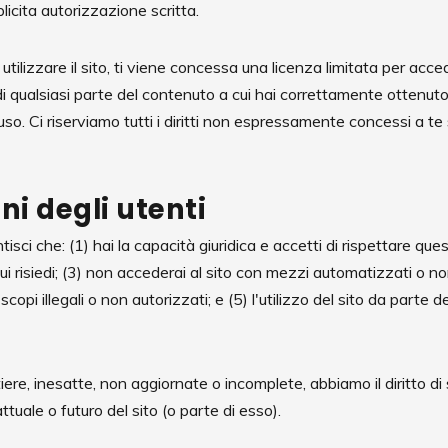
icita autorizzazione scritta.
tilizzare il sito, ti viene concessa una licenza limitata per accede
i qualsiasi parte del contenuto a cui hai correttamente ottenut
. Ci riserviamo tutti i diritti non espressamente concessi a te su
i degli utenti
ntisci che: (1) hai la capacità giuridica e accetti di rispettare quest
ui risiedi; (3) non accederai al sito con mezzi automatizzati o no
er scopi illegali o non autorizzati; e (5) l'utilizzo del sito da parte
iere, inesatte, non aggiornate o incomplete, abbiamo il diritto di
ttuale o futuro del sito (o parte di esso).