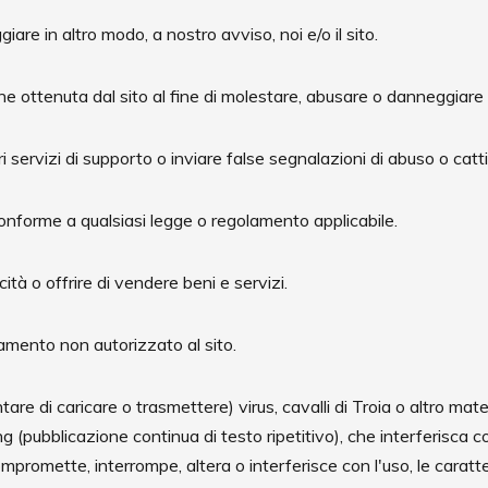
are in altro modo, a nostro avviso, noi e/o il sito.
one ottenuta dal sito al fine di molestare, abusare o danneggiare
i servizi di supporto o inviare false segnalazioni di abuso o cat
 conforme a qualsiasi legge o regolamento applicabile.
icità o offrire di vendere beni e servizi.
amento non autorizzato al sito.
are di caricare o trasmettere) virus, cavalli di Troia o altro ma
 (pubblicazione continua di testo ripetitivo), che interferisca con
promette, interrompe, altera o interferisce con l'uso, le caratteris