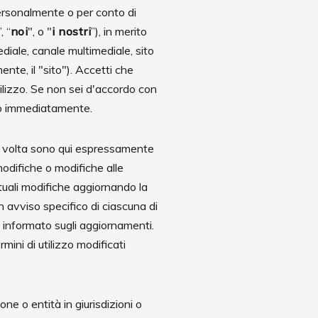
personalmente o per conto di
”, “
noi
", o "
i nostri
”), in merito
diale, canale multimediale, sito
nte, il "sito"). Accetti che
tilizzo. Se non sei d'accordo con
uso immediatamente.
in volta sono qui espressamente
modifiche o modifiche alle
tuali modifiche aggiornando la
un avviso specifico di ciascuna di
e informato sugli aggiornamenti.
mini di utilizzo modificati
one o entità in giurisdizioni o