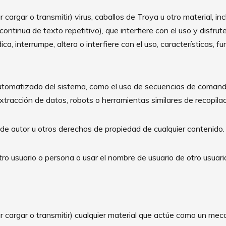
r cargar o transmitir) virus, caballos de Troya u otro material, in
ntinua de texto repetitivo), que interfiere con el uso y disfrut
dica, interrumpe, altera o interfiere con el uso, características, 
 automatizado del sistema, como el uso de secuencias de coman
extracción de datos, robots o herramientas similares de recopila
 de autor u otros derechos de propiedad de cualquier contenido.
ro usuario o persona o usar el nombre de usuario de otro usuari
tar cargar o transmitir) cualquier material que actúe como un me