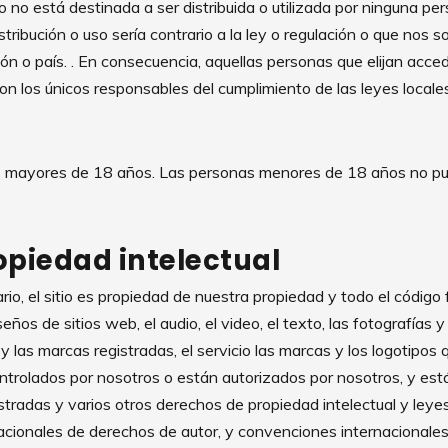
io no está destinada a ser distribuida o utilizada por ninguna p
stribución o uso sería contrario a la ley o regulación o que nos s
ión o país. . En consecuencia, aquellas personas que elijan acced
son los únicos responsables del cumplimiento de las leyes locale
ios mayores de 18 años. Las personas menores de 18 años no pue
opiedad intelectual
io, el sitio es propiedad de nuestra propiedad y todo el código 
eños de sitios web, el audio, el video, el texto, las fotografías y 
y las marcas registradas, el servicio las marcas y los logotipos
trolados por nosotros o están autorizados por nosotros, y está
tradas y varios otros derechos de propiedad intelectual y leye
acionales de derechos de autor, y convenciones internacionales