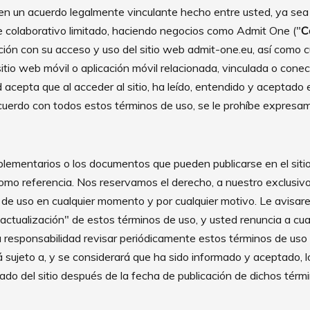
en un acuerdo legalmente vinculante hecho entre usted, ya se
e colaborativo limitado, haciendo negocios como Admit One ("
C
lación con su acceso y uso del sitio web admit-one.eu, así como 
itio web móvil o aplicación móvil relacionada, vinculada o con
ed acepta que al acceder al sitio, ha leído, entendido y aceptado
cuerdo con todos estos términos de uso, se le prohíbe expresame
lementarios o los documentos que pueden publicarse en el siti
o referencia. Nos reservamos el derecho, a nuestro exclusivo c
 de uso en cualquier momento y por cualquier motivo. Le avisar
actualización" de estos términos de uso, y usted renuncia a cual
u responsabilidad revisar periódicamente estos términos de us
á sujeto a, y se considerará que ha sido informado y aceptado, 
ado del sitio después de la fecha de publicación de dichos térm