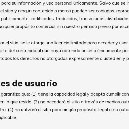
al" para su información y uso personal únicamente. Salvo que s
el sitio y ningún contenido o marca pueden ser copiados, reprod
públicamente, codificados, traducidos, transmitidos, distribuido
lquier propósito comercial, sin nuestro permiso previo por escri
 el sitio, se le otorga una licencia limitada para acceder y usar 
parte del contenido al que haya obtenido acceso únicamente par
todos los derechos no otorgados expresamente a usted en y para
es de usuario
a y garantiza que: (1) tiene la capacidad legal y acepta cumplir c
 en la que reside; (3) no accederá al sitio a través de medios 
ro; (4) no utilizará el sitio para ningún propósito ilegal o no auto
plicable.