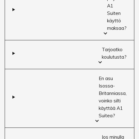
A1
Suiten
käyttö
maksaa?
Tarjoatko
koulutusta?
En asu
Isossa-
Britanniassa,
voinko silti
käyttää A1
Suitea?
Jos minulla