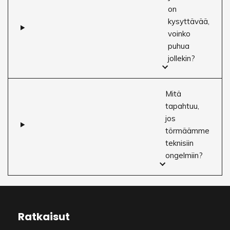
on
kysyttävää,
voinko
puhua
jollekin?
Mitä
tapahtuu,
jos
törmäämme
teknisiin
ongelmiin?
Ratkaisut