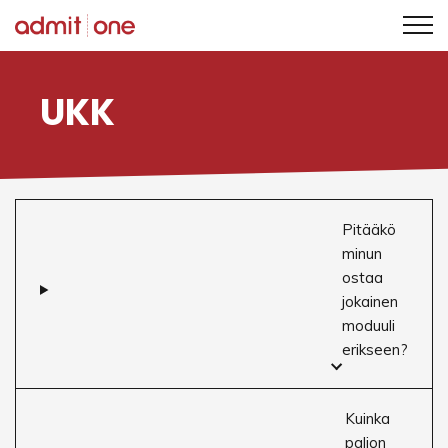
Siirry
sisältöön
UKK
Pitääkö
minun
ostaa
jokainen
moduuli
erikseen?
Kuinka
paljon