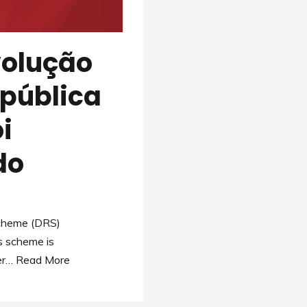
volução
epública
i
do
 Scheme (DRS)
s scheme is
ter…
Read More