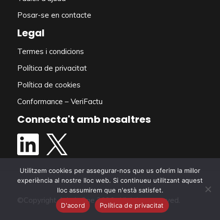
Posar-se en contacte
Legal
Termes i condicions
Política de privacitat
S'ha implementat el
Política de cookies
sistema de devolució de
Conformance – VeriFactu
dipòsits de la República
Connecta't amb nosaltres
d'Irlanda
1 de febrer de 2024
In Republic of Ireland, the Deposit Return
Scheme (DRS) comes into effect February 1st,
Utilitzem cookies per assegurar-nos que us oferim la millor
2024...
experiència al nostre lloc web. Si continueu utilitzant aquest
lloc assumirem que n'està satisfet.
©Copyright Admit One 2026. All rights reserved.
D'acord
Política de privacitat
Llegeix més