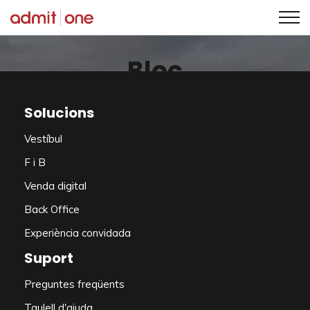
Saltar
al
Bloc
contingut
Solucions
Vestíbul
F i B
Mostrar tots
Producte
Venda digital
Back Office
Notícies
Actualitzacions
Experiència convidada
Suport
Preguntes freqüents
Taulell d'ajuda