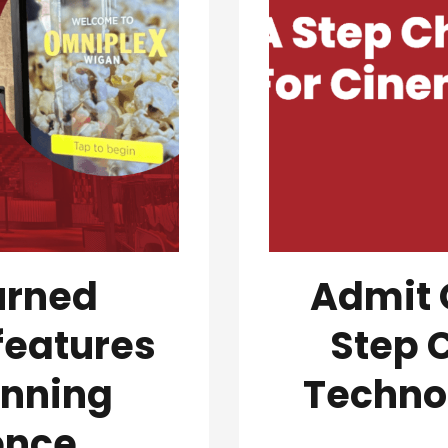
urned
Admit 
features
Step 
inning
Techno
ence