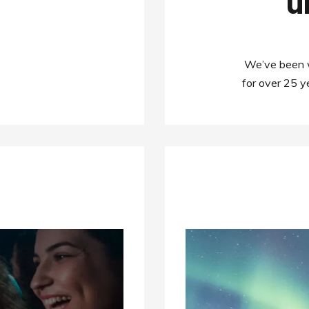
u
We’ve been w
for over 25 y