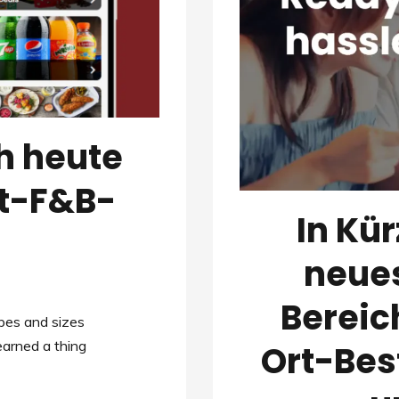
h heute
rt-F&B-
In Kür
neues
Bereic
pes and sizes
earned a thing
Ort-Bes