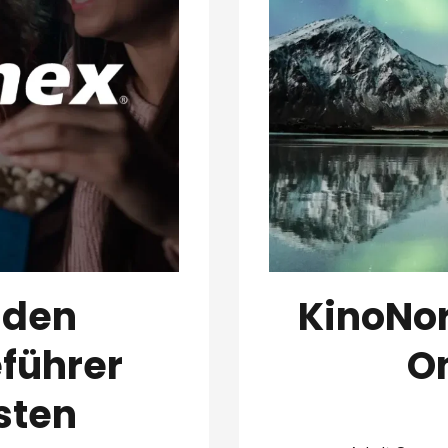
 den
KinoNor
führer
O
sten