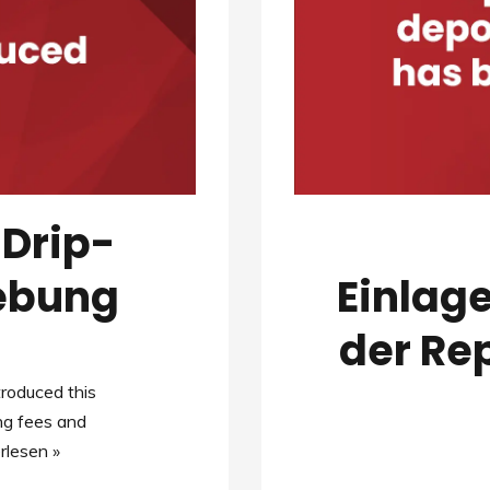
 Drip-
ebung
Einlag
der Re
ntroduced this
ng fees and
rlesen »