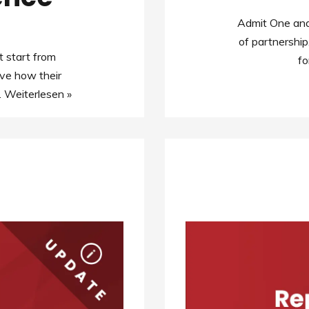
Admit One and
of partnership
 start from
fo
lve how their
…
Weiterlesen »