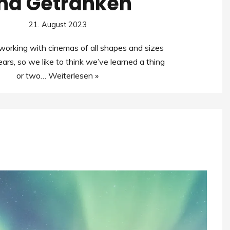
nd Getränken
21. August 2023
orking with cinemas of all shapes and sizes
ears, so we like to think we’ve learned a thing
or two…
Weiterlesen »