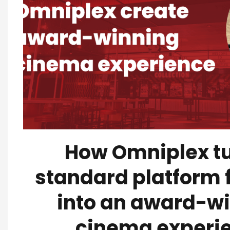
How Omniplex t
standard platform 
into an award-w
cinema experi