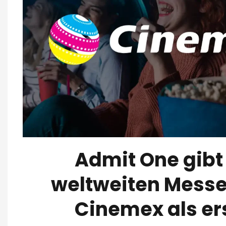
Admit One gibt
weltweiten Messe
Cinemex als er